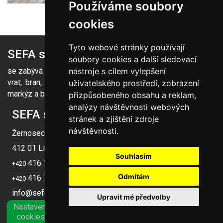
Používáme soubory
cookies
Tyto webové stránky používají
SEFA spol. s r. o.
soubory cookies a další sledovací
se zabývá dodávkou a montáží garážových a průmyslových
nástroje s cílem vylepšení
vrat, bran, pohonů, parkovacích závor, předokenních rolet,
uživatelského prostředí, zobrazení
markýz a bezpečnostních mříží certifikovaných NBÚ.
přizpůsobeného obsahu a reklam,
analýzy návštěvnosti webových
SEFA spol. s r. o.
stránek a zjištění zdroje
návštěvnosti.
Žernosecká 2225
412 01 Litoměřice
Souhlasím
416 731 921
+420
Odmítám
416 736 656
+420
info@sefa-vrata.cz
Upravit mé předvolby
Nastavení
cookies